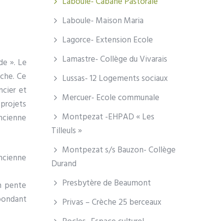
Laboule- Cabane Pastorale
Laboule- Maison Maria
Lagorce- Extension Ecole
Lamastre- Collège du Vivarais
de ». Le
èche. Ce
Lussas- 12 Logements sociaux
ncier et
Mercuer- Ecole communale
projets
Montpezat -EHPAD « Les
ncienne
Tilleuls »
Montpezat s/s Bauzon- Collège
ancienne
Durand
Presbytère de Beaumont
en pente
épondant
Privas – Crèche 25 berceaux