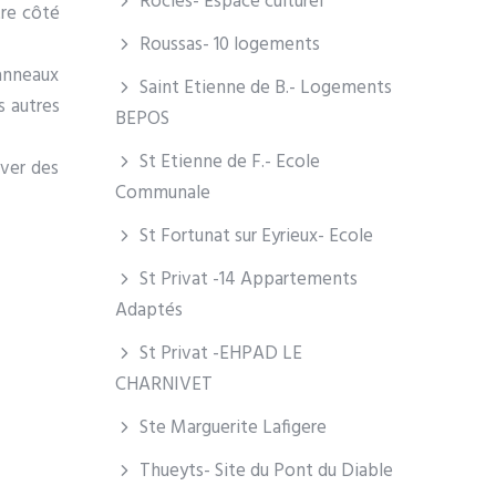
Rocles- Espace culturel
tre côté
Roussas- 10 logements
panneaux
Saint Etienne de B.- Logements
s autres
BEPOS
St Etienne de F.- Ecole
rver des
Communale
St Fortunat sur Eyrieux- Ecole
St Privat -14 Appartements
Adaptés
St Privat -EHPAD LE
CHARNIVET
Ste Marguerite Lafigere
Thueyts- Site du Pont du Diable