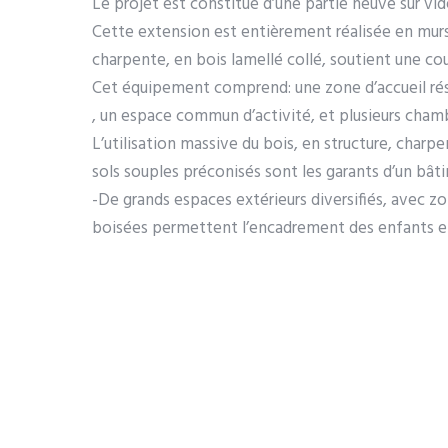
Le projet est constitué d’une partie neuve sur vid
Cette extension est entièrement réalisée en murs
charpente, en bois lamellé collé, soutient une cou
Cet équipement comprend: une zone d’accueil réser
, un espace commun d’activité, et plusieurs chamb
L’utilisation massive du bois, en structure, char
sols souples préconisés sont les garants d’un bât
-De grands espaces extérieurs diversifiés, avec z
boisées permettent l’encadrement des enfants en 