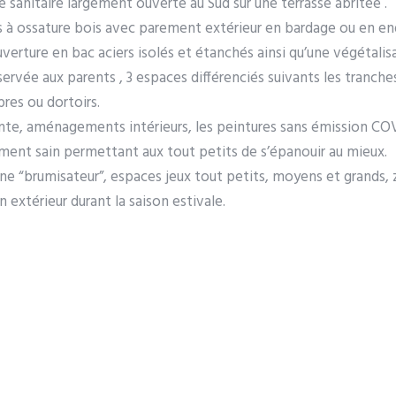
e sanitaire largement ouverte au Sud sur une terrasse abritée .
 à ossature bois avec parement extérieur en bardage ou en end
verture en bac aciers isolés et étanchés ainsi qu’une végétalis
vée aux parents , 3 espaces différenciés suivants les tranche
res ou dortoirs.
pente, aménagements intérieurs, les peintures sans émission COV
iment sain permettant aux tout petits de s’épanouir au mieux.
one “brumisateur”, espaces jeux tout petits, moyens et grands,
extérieur durant la saison estivale.