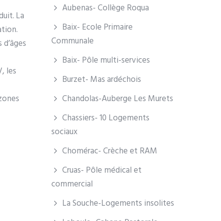
Aubenas- Collège Roqua
uit. La
Baix- Ecole Primaire
ation.
Communale
s d’âges
Baix- Pôle multi-services
, les
Burzet- Mas ardéchois
 zones
Chandolas-Auberge Les Murets
Chassiers- 10 Logements
sociaux
Chomérac- Crèche et RAM
Cruas- Pôle médical et
commercial
La Souche-Logements insolites